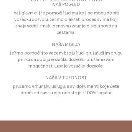
NAŠ POGLED
naš glavni cilj je pomoći ljudima koji ne mogu dobiti
vozačku dozvolu. želimo olakšati proces svima koji
znaju voziti i imaju osnovno znanje o sigurnosti na
cestama.
NAŠA MISIJA
želimo pomoći što većem broju ljudi pružajući im drugu
priliku da dobiju vozačku dozvolu. pružamo vam
mogućnost kupnje vozačke dozvole.
NAŠA VRIJEDNOST
pružamo vrhunsku uslugu, a svi dokumenti koje ćete
dobiti od nas su vjerodostojni i 100% legalni.