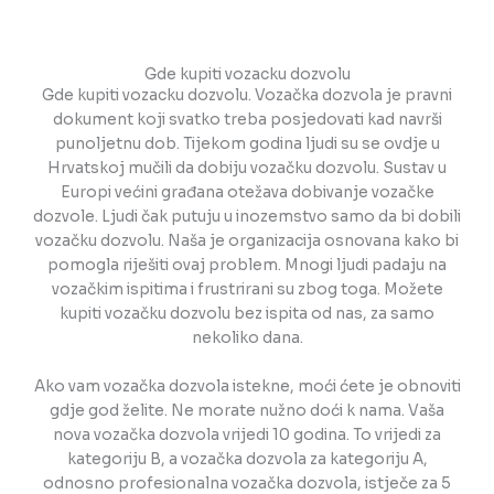
Gde kupiti vozacku dozvolu
Gde kupiti vozacku dozvolu. Vozačka dozvola je pravni
dokument koji svatko treba posjedovati kad navrši
punoljetnu dob. Tijekom godina ljudi su se ovdje u
Hrvatskoj mučili da dobiju vozačku dozvolu. Sustav u
Europi većini građana otežava dobivanje vozačke
dozvole. Ljudi čak putuju u inozemstvo samo da bi dobili
vozačku dozvolu. Naša je organizacija osnovana kako bi
pomogla riješiti ovaj problem. Mnogi ljudi padaju na
vozačkim ispitima i frustrirani su zbog toga. Možete
kupiti vozačku dozvolu bez ispita od nas, za samo
nekoliko dana.
Ako vam vozačka dozvola istekne, moći ćete je obnoviti
gdje god želite. Ne morate nužno doći k nama. Vaša
nova vozačka dozvola vrijedi 10 godina. To vrijedi za
kategoriju B, a vozačka dozvola za kategoriju A,
odnosno profesionalna vozačka dozvola, istječe za 5