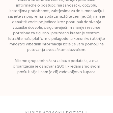
informacije o postupcima za vozačku dozvolu,
kriterijima podobnosti, zahtjevima za dokumentaciju i
savjete za pripremu ispita za različite zemlje. Cilj nam je
osnažiti i voditi pojedince kroz postupak dobivanja
vozačke dozvole, osiguravajući im znanje i resurse
potrebne za sigurno i pouzdano kretanje cestom.
Istražite našu platformu prilagođenu korisniku i otkrijte
mnoštvo vrijednih informacija koje će vam pomoći na
putovanju s vozačkom dozvolom.
Mi smo grupa tehničara za baze podataka, a ova
organizacija je osnovana 2001. Predani smo svom
poslu i uvijek nam je cilj zadovoljstvo kupaca.
KUPITE VOZAČKU DOZVOLU