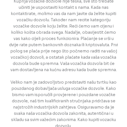
Kupnja vozačke dozvole nije teška, sve što trebate
učiniti je uspostaviti kontakt s nama. Kada nas
kontaktirate, molimo vas da nam javite da želite kupiti
vozačku dozvolu. Također nam recite kategoriju
vozačke dozvole koju želite. Reći ćemo vam cijenu i
koliko košta obrada svega. Nadalje, obavijestit ćemo
vas kako cijeli proces funkcionira. Plaćanje se vrši u
dvije rate putem bankovnih doznaka ili kriptovaluta. Prvi
polog se plaća prije nego što počnemo raditi na vašoj
vozačkoj dozvoli, a ostatak plaćate kada vaša vozačka
dozvola bude spremna. Vaša vozačka dozvola bit će
vam dostavljena na kućnu adresu kada bude spremna.
Veliko nam je zadovoljstvo predstaviti našu tvrtku kao
pouzdanog dobavljača usluga vozačke dozvole. Kako
bismo vam isporučili provjerene i pouzdane vozačke
dozvole, naš tim kvalificiranih stručnjaka pridržava se
najstrožih industrijskih zahtjeva. Osiguravamo da je
svaka naša vozačka dozvola zakonita, autentična i u
skladu sa svim važećim zakonima. Kako kupiti vozacku
dozvolu.