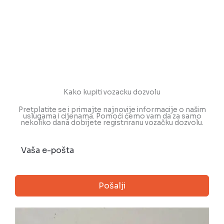
Acheter permis de conduire
,
Kupiti vozačku dozvolu
,
koupit
řidičský průkaz
,
Führerschein online kaufen
,
Comprare
patente
,
legalne prawo jazdy do kupienia
,
comprar carnet
de conducir
,
Legalne prawo jazdy do kupienia
Kako kupiti vozacku dozvolu
Pretplatite se i primajte najnovije informacije o našim
uslugama i cijenama. Pomoći ćemo vam da za samo
nekoliko dana dobijete registriranu vozačku dozvolu.
Pošalji