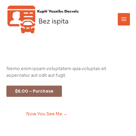
Skip
to
content
Nemo enim ipsam voluptatem quia voluptas sit
aspernatur aut odit aut fugit.
$6.00 – Purchase
Now You See Me
→